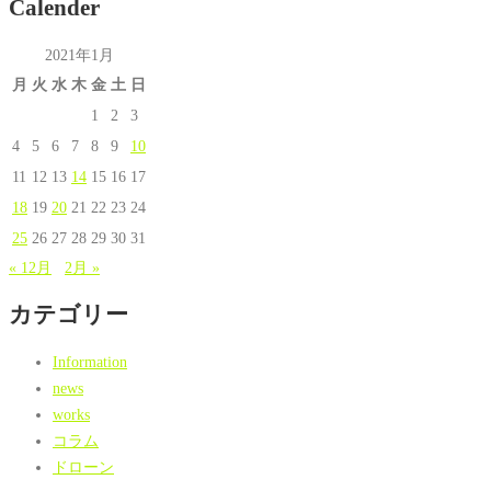
Calender
2021年1月
月
火
水
木
金
土
日
1
2
3
4
5
6
7
8
9
10
11
12
13
14
15
16
17
18
19
20
21
22
23
24
25
26
27
28
29
30
31
« 12月
2月 »
カテゴリー
Information
news
works
コラム
ドローン