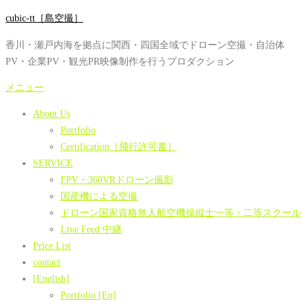
コ
cubic-tt［島空撮］
ン
香川・瀬戸内海を拠点に関西・四国全域でドローン空撮・自治体
テ
PV・企業PV・観光PR映像制作を行うプロダクション
ン
ツ
メニュー
へ
About Us
ス
Portfolio
キ
Certification［飛行許可書］
ッ
SERVICE
プ
FPV・360VRドローン撮影
国産機による空撮
ドローン国家資格無人航空機操縦士一等・二等スクール
Live Feed 中継
Price List
contact
[English]
Portfolio [En]