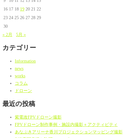
9
10
11
12
13
14
15
16
17
18
19
20
21
22
23
24
25
26
27
28
29
30
« 2月
5月 »
カテゴリー
Information
news
works
コラム
ドローン
最近の投稿
紫電改FPVドローン撮影
FPVドローン制作事例・施設内撮影＋アクティビティ
あなぶきアリーナ香川プロジェクションマッピング撮影