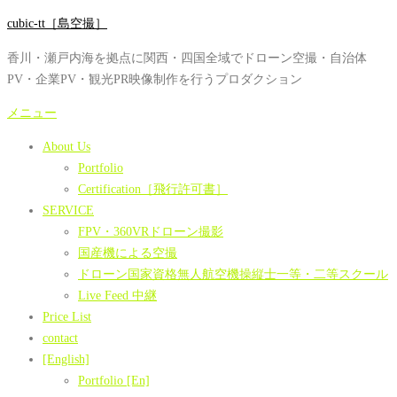
コ
cubic-tt［島空撮］
ン
香川・瀬戸内海を拠点に関西・四国全域でドローン空撮・自治体
テ
PV・企業PV・観光PR映像制作を行うプロダクション
ン
ツ
メニュー
へ
About Us
ス
Portfolio
キ
Certification［飛行許可書］
ッ
SERVICE
プ
FPV・360VRドローン撮影
国産機による空撮
ドローン国家資格無人航空機操縦士一等・二等スクール
Live Feed 中継
Price List
contact
[English]
Portfolio [En]