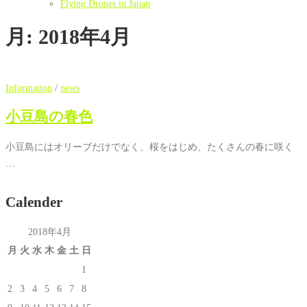
Flying Drones in Japan
月:
2018年4月
Information
/
news
小豆島の春色
小豆島にはオリーブだけでなく、桜をはじめ、たくさんの春に咲く
…
Calender
2018年4月
月
火
水
木
金
土
日
1
2
3
4
5
6
7
8