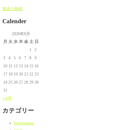
投
過去の投稿
稿
Calender
ナ
ビ
2026年8月
ゲ
月
火
水
木
金
土
日
ー
1
2
シ
3
4
5
6
7
8
9
ョ
10
11
12
13
14
15
16
ン
17
18
19
20
21
22
23
24
25
26
27
28
29
30
31
« 6月
カテゴリー
Information