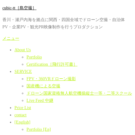
コ
cubic-tt［島空撮］
ン
香川・瀬戸内海を拠点に関西・四国全域でドローン空撮・自治体
テ
PV・企業PV・観光PR映像制作を行うプロダクション
ン
ツ
メニュー
へ
About Us
ス
Portfolio
キ
Certification［飛行許可書］
ッ
SERVICE
プ
FPV・360VRドローン撮影
国産機による空撮
ドローン国家資格無人航空機操縦士一等・二等スクール
Live Feed 中継
Price List
contact
[English]
Portfolio [En]