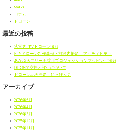
news
works
コラム
ドローン
最近の投稿
紫電改FPVドローン撮影
FPVドローン制作事例・施設内撮影＋アクティビティ
あなぶきアリーナ香川プロジェクションマッピング撮影
DID夜間空撮と許可について
ドローン花火撮影・にっぽん丸
アーカイブ
2026年6月
2026年4月
2026年2月
2025年12月
2025年11月