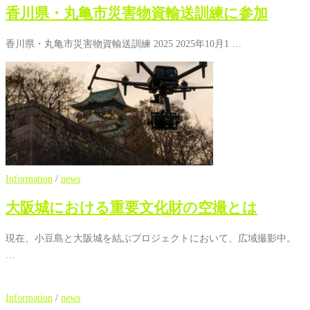
香川県・丸亀市災害物資輸送訓練に参加
香川県・丸亀市災害物資輸送訓練 2025 2025年10月1 …
Information
/
news
大阪城における重要文化財の空撮とは
現在、小豆島と大阪城を結ぶプロジェクトにおいて、広域撮影中。
…
Information
/
news