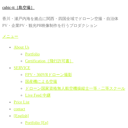
コ
cubic-tt［島空撮］
ン
香川・瀬戸内海を拠点に関西・四国全域でドローン空撮・自治体
テ
PV・企業PV・観光PR映像制作を行うプロダクション
ン
ツ
メニュー
へ
About Us
ス
Portfolio
キ
Certification［飛行許可書］
ッ
SERVICE
プ
FPV・360VRドローン撮影
国産機による空撮
ドローン国家資格無人航空機操縦士一等・二等スクール
Live Feed 中継
Price List
contact
[English]
Portfolio [En]