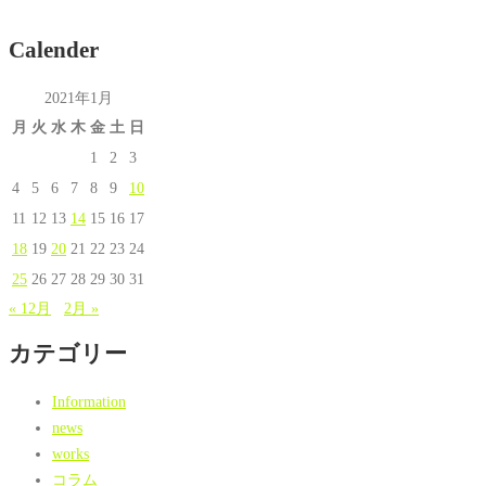
Calender
2021年1月
月
火
水
木
金
土
日
1
2
3
4
5
6
7
8
9
10
11
12
13
14
15
16
17
18
19
20
21
22
23
24
25
26
27
28
29
30
31
« 12月
2月 »
カテゴリー
Information
news
works
コラム