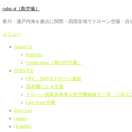
コ
cubic-tt［島空撮］
ン
香川・瀬戸内海を拠点に関西・四国全域でドローン空撮・自治
テ
ン
メニュー
ツ
About Us
へ
Portfolio
ス
Certification［飛行許可書］
キ
SERVICE
ッ
FPV・360VRドローン撮影
プ
国産機による空撮
ドローン国家資格無人航空機操縦士一等・二等ス
Live Feed 中継
Price List
contact
[English]