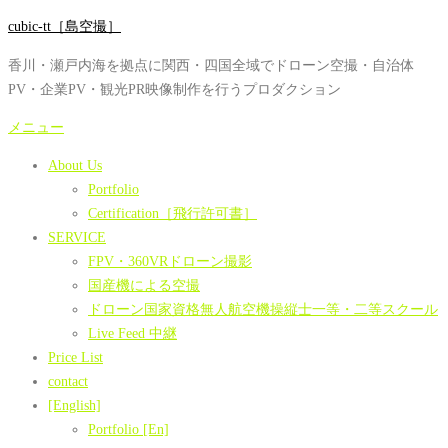
コ
cubic-tt［島空撮］
ン
香川・瀬戸内海を拠点に関西・四国全域でドローン空撮・自治体
テ
PV・企業PV・観光PR映像制作を行うプロダクション
ン
ツ
メニュー
へ
About Us
ス
Portfolio
キ
Certification［飛行許可書］
ッ
SERVICE
プ
FPV・360VRドローン撮影
国産機による空撮
ドローン国家資格無人航空機操縦士一等・二等スクール
Live Feed 中継
Price List
contact
[English]
Portfolio [En]