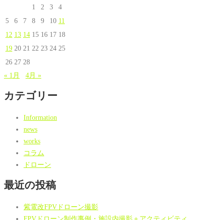
1
2
3
4
5
6
7
8
9
10
11
12
13
14
15
16
17
18
19
20
21
22
23
24
25
26
27
28
« 1月
4月 »
カテゴリー
Information
news
works
コラム
ドローン
最近の投稿
紫電改FPVドローン撮影
FPVドローン制作事例・施設内撮影＋アクティビティ