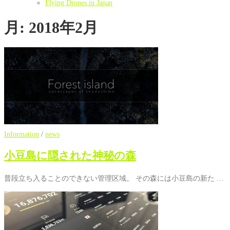
Flying Drones in Japan
月:
2018年2月
Information
/
news
小豆島に隠された神秘の森
普段立ち入ることのできない管理区域。 その森には小豆島の新た …