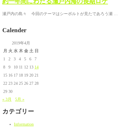
約一年間にわたる瀬戸内海の長期ロケ
瀬戸内の島々 今回のテーマはシーボルトが見たであろう瀬 …
Calender
2019年4月
月
火
水
木
金
土
日
1
2
3
4
5
6
7
8
9
10
11
12
13
14
15
16
17
18
19
20
21
22
23
24
25
26
27
28
29
30
« 3月
5月 »
カテゴリー
Information