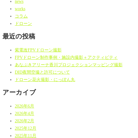
news
works
コラム
ドローン
最近の投稿
紫電改FPVドローン撮影
FPVドローン制作事例・施設内撮影＋アクティビティ
あなぶきアリーナ香川プロジェクションマッピング撮影
DID夜間空撮と許可について
ドローン花火撮影・にっぽん丸
アーカイブ
2026年6月
2026年4月
2026年2月
2025年12月
2025年11月