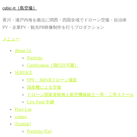
コ
cubic-tt［島空撮］
ン
香川・瀬戸内海を拠点に関西・四国全域でドローン空撮・自治体
テ
PV・企業PV・観光PR映像制作を行うプロダクション
ン
ツ
メニュー
へ
About Us
ス
Portfolio
キ
Certification［飛行許可書］
ッ
SERVICE
プ
FPV・360VRドローン撮影
国産機による空撮
ドローン国家資格無人航空機操縦士一等・二等スクール
Live Feed 中継
Price List
contact
[English]
Portfolio [En]