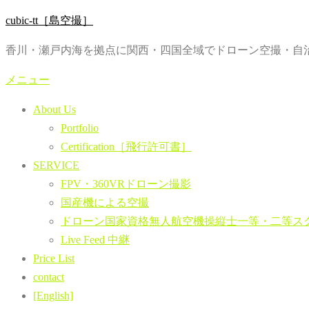
コ
cubic-tt［島空撮］
ン
香川・瀬戸内海を拠点に関西・四国全域でドローン空撮・自治
テ
ン
メニュー
ツ
About Us
へ
Portfolio
ス
Certification［飛行許可書］
キ
SERVICE
ッ
FPV・360VRドローン撮影
プ
国産機による空撮
ドローン国家資格無人航空機操縦士一等・二等ス
Live Feed 中継
Price List
contact
[English]