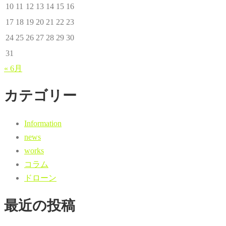
10
11
12
13
14
15
16
17
18
19
20
21
22
23
24
25
26
27
28
29
30
31
« 6月
カテゴリー
Information
news
works
コラム
ドローン
最近の投稿