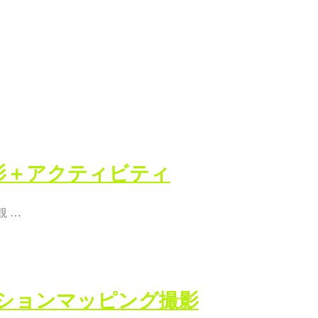
影＋アクティビティ
観 …
ションマッピング撮影