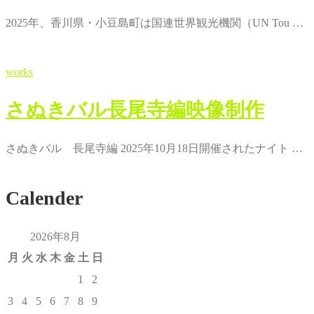
2025年、香川県・小豆島町は国連世界観光機関（UN Tou …
works
さぬきバル長尾寺編映像制作
さぬきバル 長尾寺編 2025年10月18日開催されたナイト …
Calender
2026年8月
月
火
水
木
金
土
日
1
2
3
4
5
6
7
8
9