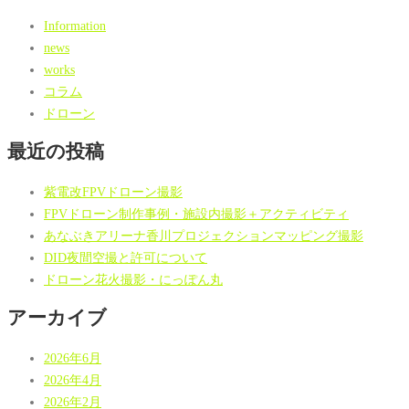
Information
news
works
コラム
ドローン
最近の投稿
紫電改FPVドローン撮影
FPVドローン制作事例・施設内撮影＋アクティビティ
あなぶきアリーナ香川プロジェクションマッピング撮影
DID夜間空撮と許可について
ドローン花火撮影・にっぽん丸
アーカイブ
2026年6月
2026年4月
2026年2月