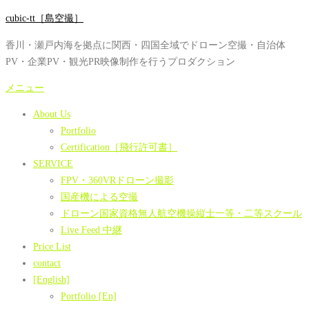
コ
cubic-tt［島空撮］
ン
香川・瀬戸内海を拠点に関西・四国全域でドローン空撮・自治体
テ
PV・企業PV・観光PR映像制作を行うプロダクション
ン
ツ
メニュー
へ
About Us
ス
Portfolio
キ
Certification［飛行許可書］
ッ
SERVICE
プ
FPV・360VRドローン撮影
国産機による空撮
ドローン国家資格無人航空機操縦士一等・二等スクール
Live Feed 中継
Price List
contact
[English]
Portfolio [En]