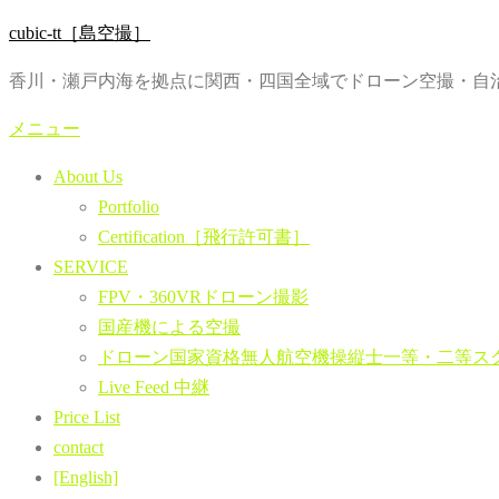
コ
cubic-tt［島空撮］
ン
香川・瀬戸内海を拠点に関西・四国全域でドローン空撮・自治
テ
ン
メニュー
ツ
About Us
へ
Portfolio
ス
Certification［飛行許可書］
キ
SERVICE
ッ
FPV・360VRドローン撮影
プ
国産機による空撮
ドローン国家資格無人航空機操縦士一等・二等ス
Live Feed 中継
Price List
contact
[English]