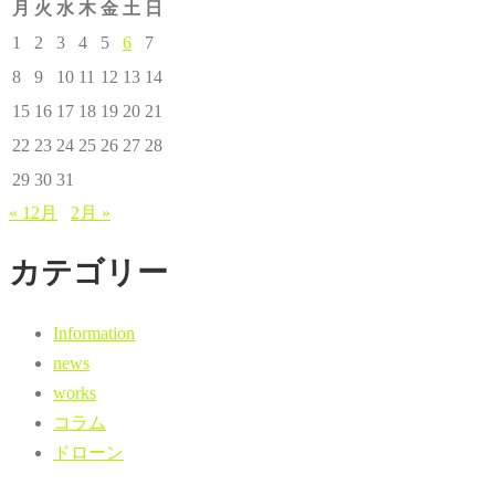
月
火
水
木
金
土
日
1
2
3
4
5
6
7
8
9
10
11
12
13
14
15
16
17
18
19
20
21
22
23
24
25
26
27
28
29
30
31
« 12月
2月 »
カテゴリー
Information
news
works
コラム
ドローン