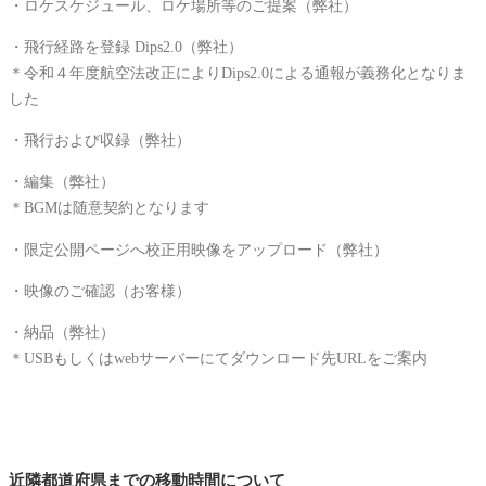
・ロケスケジュール、ロケ場所等のご提案（弊社）
・飛行経路を登録 Dips2.0（弊社）
＊令和４年度航空法改正によりDips2.0による通報が義務化となりま
した
・飛行および収録（弊社）
・編集（弊社）
＊BGMは随意契約となります
・限定公開ページへ校正用映像をアップロード（弊社）
・映像のご確認（お客様）
・納品（弊社）
＊USBもしくはwebサーバーにてダウンロード先URLをご案内
近隣都道府県までの移動時間について