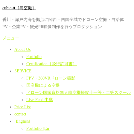
コ
cubic-tt［島空撮］
ン
香川・瀬戸内海を拠点に関西・四国全域でドローン空撮・自治体
テ
PV・企業PV・観光PR映像制作を行うプロダクション
ン
ツ
メニュー
へ
About Us
ス
Portfolio
キ
Certification［飛行許可書］
ッ
SERVICE
プ
FPV・360VRドローン撮影
国産機による空撮
ドローン国家資格無人航空機操縦士一等・二等スクール
Live Feed 中継
Price List
contact
[English]
Portfolio [En]