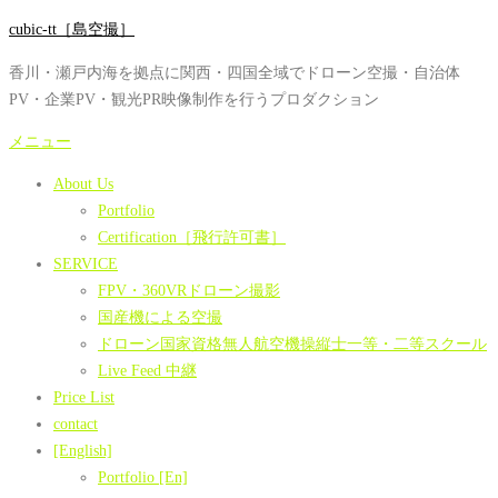
コ
cubic-tt［島空撮］
ン
香川・瀬戸内海を拠点に関西・四国全域でドローン空撮・自治体
テ
PV・企業PV・観光PR映像制作を行うプロダクション
ン
ツ
メニュー
へ
About Us
ス
Portfolio
キ
Certification［飛行許可書］
ッ
SERVICE
プ
FPV・360VRドローン撮影
国産機による空撮
ドローン国家資格無人航空機操縦士一等・二等スクール
Live Feed 中継
Price List
contact
[English]
Portfolio [En]