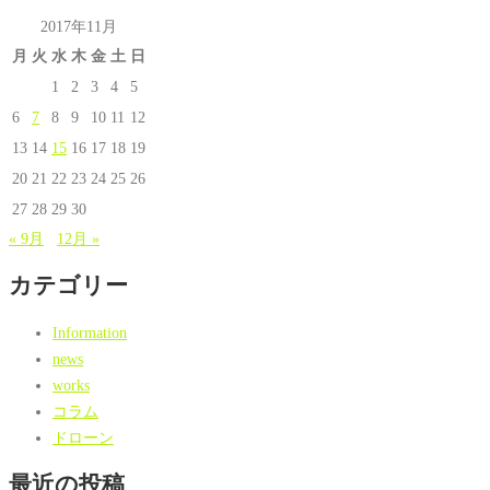
2017年11月
月
火
水
木
金
土
日
1
2
3
4
5
6
7
8
9
10
11
12
13
14
15
16
17
18
19
20
21
22
23
24
25
26
27
28
29
30
« 9月
12月 »
カテゴリー
Information
news
works
コラム
ドローン
最近の投稿