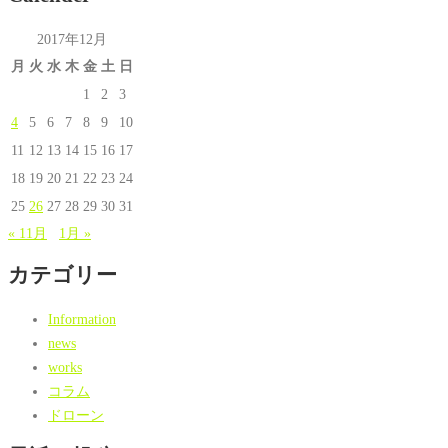
2017年12月
月
火
水
木
金
土
日
1
2
3
4
5
6
7
8
9
10
11
12
13
14
15
16
17
18
19
20
21
22
23
24
25
26
27
28
29
30
31
« 11月
1月 »
カテゴリー
Information
news
works
コラム
ドローン