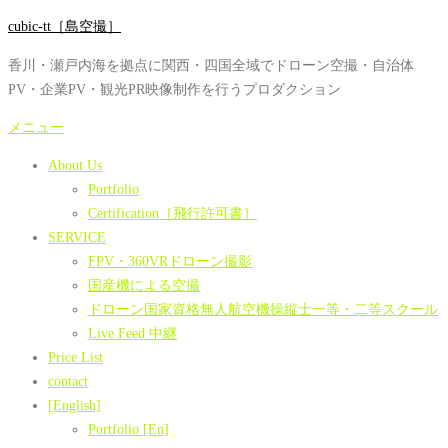
コ
cubic-tt［島空撮］
ン
香川・瀬戸内海を拠点に関西・四国全域でドローン空撮・自治体
テ
PV・企業PV・観光PR映像制作を行うプロダクション
ン
ツ
メニュー
へ
About Us
ス
Portfolio
キ
Certification［飛行許可書］
ッ
SERVICE
プ
FPV・360VRドローン撮影
国産機による空撮
ドローン国家資格無人航空機操縦士一等・二等スクール
Live Feed 中継
Price List
contact
[English]
Portfolio [En]