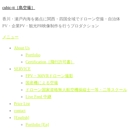
コ
cubic-tt［島空撮］
ン
香川・瀬戸内海を拠点に関西・四国全域でドローン空撮・自治体
テ
PV・企業PV・観光PR映像制作を行うプロダクション
ン
ツ
メニュー
へ
About Us
ス
Portfolio
キ
Certification［飛行許可書］
ッ
SERVICE
プ
FPV・360VRドローン撮影
国産機による空撮
ドローン国家資格無人航空機操縦士一等・二等スクール
Live Feed 中継
Price List
contact
[English]
Portfolio [En]