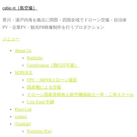
コ
cubic-tt［島空撮］
ン
香川・瀬戸内海を拠点に関西・四国全域でドローン空撮・自治体
テ
PV・企業PV・観光PR映像制作を行うプロダクション
ン
ツ
メニュー
へ
About Us
ス
Portfolio
キ
Certification［飛行許可書］
ッ
SERVICE
プ
FPV・360VRドローン撮影
国産機による空撮
ドローン国家資格無人航空機操縦士一等・二等スクール
Live Feed 中継
Price List
contact
[English]
Portfolio [En]