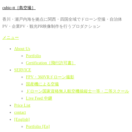
コ
cubic-tt［島空撮］
ン
香川・瀬戸内海を拠点に関西・四国全域でドローン空撮・自治体
テ
PV・企業PV・観光PR映像制作を行うプロダクション
ン
ツ
メニュー
へ
About Us
ス
Portfolio
キ
Certification［飛行許可書］
ッ
SERVICE
プ
FPV・360VRドローン撮影
国産機による空撮
ドローン国家資格無人航空機操縦士一等・二等スクール
Live Feed 中継
Price List
contact
[English]
Portfolio [En]