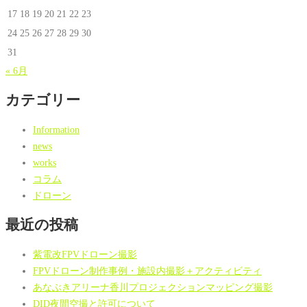
17
18
19
20
21
22
23
24
25
26
27
28
29
30
31
« 6月
カテゴリー
Information
news
works
コラム
ドローン
最近の投稿
紫電改FPVドローン撮影
FPVドローン制作事例・施設内撮影＋アクティビティ
あなぶきアリーナ香川プロジェクションマッピング撮影
DID夜間空撮と許可について