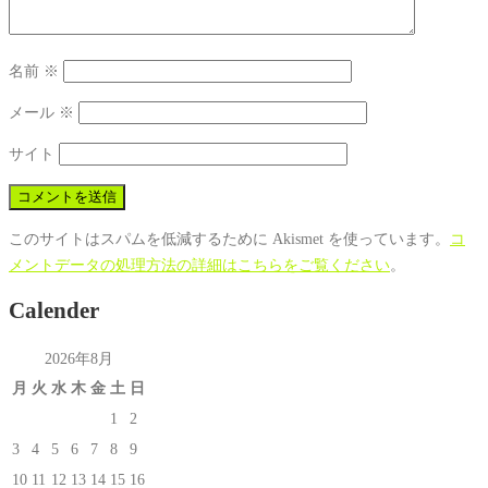
名前
※
メール
※
サイト
このサイトはスパムを低減するために Akismet を使っています。
コ
メントデータの処理方法の詳細はこちらをご覧ください
。
Calender
2026年8月
月
火
水
木
金
土
日
1
2
3
4
5
6
7
8
9
10
11
12
13
14
15
16