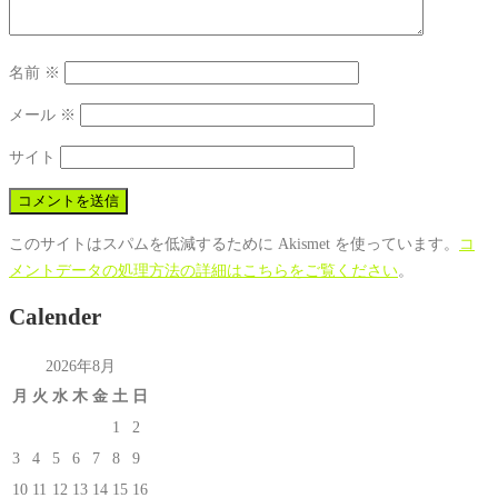
名前
※
メール
※
サイト
このサイトはスパムを低減するために Akismet を使っています。
コ
メントデータの処理方法の詳細はこちらをご覧ください
。
Calender
2026年8月
月
火
水
木
金
土
日
1
2
3
4
5
6
7
8
9
10
11
12
13
14
15
16