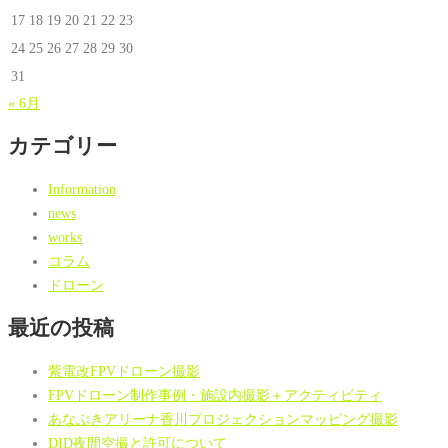
17
18
19
20
21
22
23
24
25
26
27
28
29
30
31
« 6月
カテゴリー
Information
news
works
コラム
ドローン
最近の投稿
紫電改FPVドローン撮影
FPVドローン制作事例・施設内撮影＋アクティビティ
あなぶきアリーナ香川プロジェクションマッピング撮影
DID夜間空撮と許可について