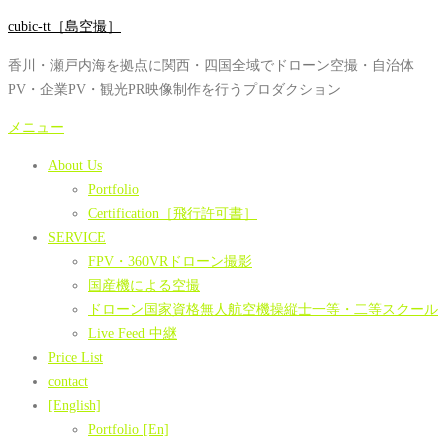
コ
cubic-tt［島空撮］
ン
香川・瀬戸内海を拠点に関西・四国全域でドローン空撮・自治体
テ
PV・企業PV・観光PR映像制作を行うプロダクション
ン
ツ
メニュー
へ
About Us
ス
Portfolio
キ
Certification［飛行許可書］
ッ
SERVICE
プ
FPV・360VRドローン撮影
国産機による空撮
ドローン国家資格無人航空機操縦士一等・二等スクール
Live Feed 中継
Price List
contact
[English]
Portfolio [En]