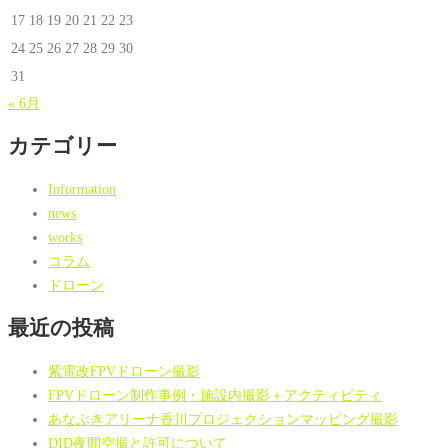
17
18
19
20
21
22
23
24
25
26
27
28
29
30
31
« 6月
カテゴリー
Information
news
works
コラム
ドローン
最近の投稿
紫電改FPVドローン撮影
FPVドローン制作事例・施設内撮影＋アクティビティ
あなぶきアリーナ香川プロジェクションマッピング撮影
DID夜間空撮と許可について