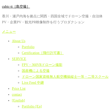
コ
cubic-tt［島空撮］
ン
香川・瀬戸内海を拠点に関西・四国全域でドローン空撮・自治体
テ
PV・企業PV・観光PR映像制作を行うプロダクション
ン
ツ
メニュー
へ
About Us
ス
Portfolio
キ
Certification［飛行許可書］
ッ
SERVICE
プ
FPV・360VRドローン撮影
国産機による空撮
ドローン国家資格無人航空機操縦士一等・二等スクール
Live Feed 中継
Price List
contact
[English]
Portfolio [En]