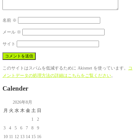
名前
※
メール
※
サイト
このサイトはスパムを低減するために Akismet を使っています。
コ
メントデータの処理方法の詳細はこちらをご覧ください
。
Calender
2026年8月
月
火
水
木
金
土
日
1
2
3
4
5
6
7
8
9
10
11
12
13
14
15
16