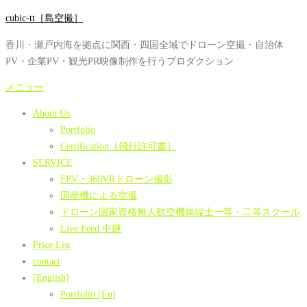
コ
cubic-tt［島空撮］
ン
香川・瀬戸内海を拠点に関西・四国全域でドローン空撮・自治体
テ
PV・企業PV・観光PR映像制作を行うプロダクション
ン
ツ
メニュー
へ
About Us
ス
Portfolio
キ
Certification［飛行許可書］
ッ
SERVICE
プ
FPV・360VRドローン撮影
国産機による空撮
ドローン国家資格無人航空機操縦士一等・二等スクール
Live Feed 中継
Price List
contact
[English]
Portfolio [En]