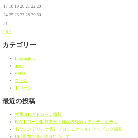
17
18
19
20
21
22
23
24
25
26
27
28
29
30
31
« 6月
カテゴリー
Information
news
works
コラム
ドローン
最近の投稿
紫電改FPVドローン撮影
FPVドローン制作事例・施設内撮影＋アクティビティ
あなぶきアリーナ香川プロジェクションマッピング撮影
DID夜間空撮と許可について