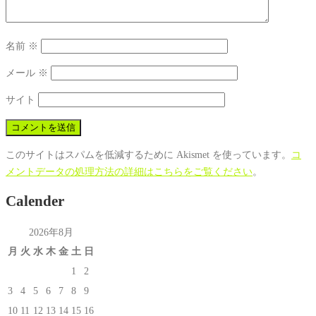
名前
※
メール
※
サイト
このサイトはスパムを低減するために Akismet を使っています。
コ
メントデータの処理方法の詳細はこちらをご覧ください
。
Calender
2026年8月
月
火
水
木
金
土
日
1
2
3
4
5
6
7
8
9
10
11
12
13
14
15
16