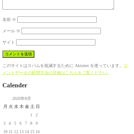
名前
※
メール
※
サイト
このサイトはスパムを低減するために Akismet を使っています。
コ
メントデータの処理方法の詳細はこちらをご覧ください
。
Calender
2026年8月
月
火
水
木
金
土
日
1
2
3
4
5
6
7
8
9
10
11
12
13
14
15
16