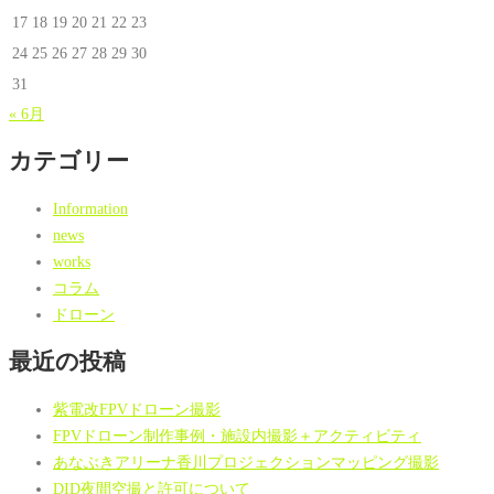
17
18
19
20
21
22
23
24
25
26
27
28
29
30
31
« 6月
カテゴリー
Information
news
works
コラム
ドローン
最近の投稿
紫電改FPVドローン撮影
FPVドローン制作事例・施設内撮影＋アクティビティ
あなぶきアリーナ香川プロジェクションマッピング撮影
DID夜間空撮と許可について