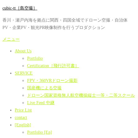
コ
cubic-tt［島空撮］
ン
香川・瀬戸内海を拠点に関西・四国全域でドローン空撮・自治体
テ
PV・企業PV・観光PR映像制作を行うプロダクション
ン
ツ
メニュー
へ
About Us
ス
Portfolio
キ
Certification［飛行許可書］
ッ
SERVICE
プ
FPV・360VRドローン撮影
国産機による空撮
ドローン国家資格無人航空機操縦士一等・二等スクール
Live Feed 中継
Price List
contact
[English]
Portfolio [En]