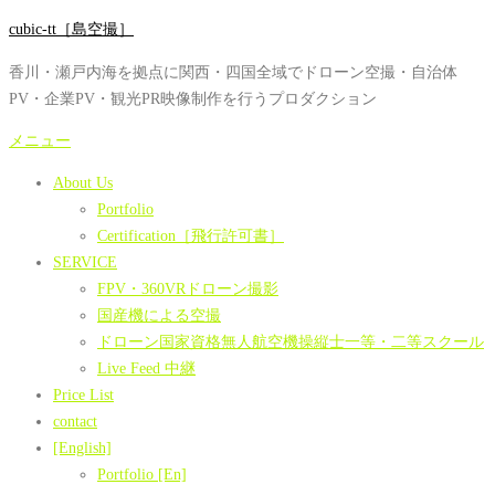
コ
cubic-tt［島空撮］
ン
香川・瀬戸内海を拠点に関西・四国全域でドローン空撮・自治体
テ
PV・企業PV・観光PR映像制作を行うプロダクション
ン
ツ
メニュー
へ
About Us
ス
Portfolio
キ
Certification［飛行許可書］
ッ
SERVICE
プ
FPV・360VRドローン撮影
国産機による空撮
ドローン国家資格無人航空機操縦士一等・二等スクール
Live Feed 中継
Price List
contact
[English]
Portfolio [En]