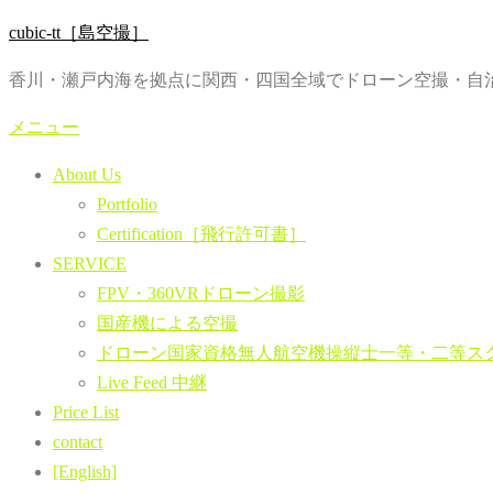
コ
cubic-tt［島空撮］
ン
香川・瀬戸内海を拠点に関西・四国全域でドローン空撮・自治
テ
ン
メニュー
ツ
About Us
へ
Portfolio
ス
Certification［飛行許可書］
キ
SERVICE
ッ
FPV・360VRドローン撮影
プ
国産機による空撮
ドローン国家資格無人航空機操縦士一等・二等ス
Live Feed 中継
Price List
contact
[English]