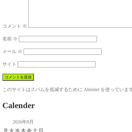
コメント
※
名前
※
メール
※
サイト
このサイトはスパムを低減するために Akismet を使っていま
Calender
2026年8月
月
火
水
木
金
土
日