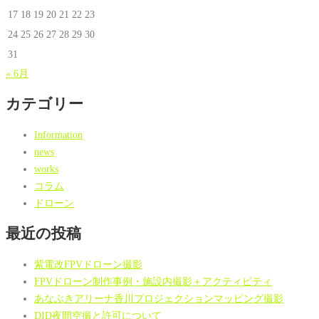
17
18
19
20
21
22
23
24
25
26
27
28
29
30
31
« 6月
カテゴリー
Information
news
works
コラム
ドローン
最近の投稿
紫電改FPVドローン撮影
FPVドローン制作事例・施設内撮影＋アクティビティ
あなぶきアリーナ香川プロジェクションマッピング撮影
DID夜間空撮と許可について