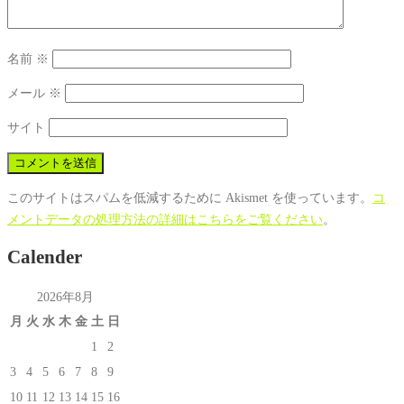
名前
※
メール
※
サイト
このサイトはスパムを低減するために Akismet を使っています。
コ
メントデータの処理方法の詳細はこちらをご覧ください
。
Calender
2026年8月
月
火
水
木
金
土
日
1
2
3
4
5
6
7
8
9
10
11
12
13
14
15
16