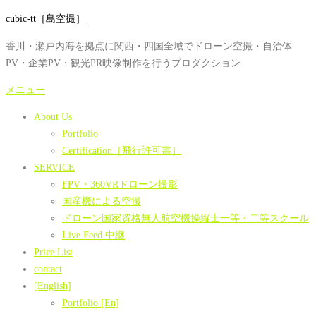
コ
cubic-tt［島空撮］
ン
香川・瀬戸内海を拠点に関西・四国全域でドローン空撮・自治体
テ
PV・企業PV・観光PR映像制作を行うプロダクション
ン
ツ
メニュー
へ
About Us
ス
Portfolio
キ
Certification［飛行許可書］
ッ
SERVICE
プ
FPV・360VRドローン撮影
国産機による空撮
ドローン国家資格無人航空機操縦士一等・二等スクール
Live Feed 中継
Price List
contact
[English]
Portfolio [En]