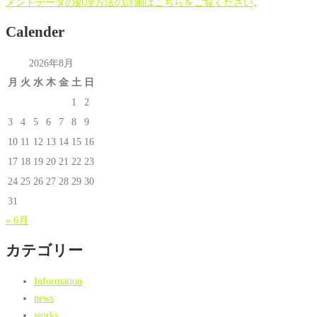
メントデータの処理方法の詳細はこちらをご覧ください
。
Calender
2026年8月
月
火
水
木
金
土
日
1
2
3
4
5
6
7
8
9
10
11
12
13
14
15
16
17
18
19
20
21
22
23
24
25
26
27
28
29
30
31
« 6月
カテゴリー
Information
news
works