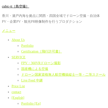
コ
cubic-tt［島空撮］
ン
香川・瀬戸内海を拠点に関西・四国全域でドローン空撮・自治体
テ
PV・企業PV・観光PR映像制作を行うプロダクション
ン
ツ
メニュー
へ
About Us
ス
Portfolio
キ
Certification［飛行許可書］
ッ
SERVICE
プ
FPV・360VRドローン撮影
国産機による空撮
ドローン国家資格無人航空機操縦士一等・二等スクール
Live Feed 中継
Price List
contact
[English]
Portfolio [En]