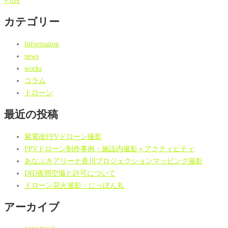
« 6月
カテゴリー
Information
news
works
コラム
ドローン
最近の投稿
紫電改FPVドローン撮影
FPVドローン制作事例・施設内撮影＋アクティビティ
あなぶきアリーナ香川プロジェクションマッピング撮影
DID夜間空撮と許可について
ドローン花火撮影・にっぽん丸
アーカイブ