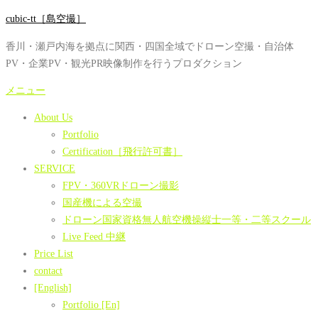
コ
cubic-tt［島空撮］
ン
香川・瀬戸内海を拠点に関西・四国全域でドローン空撮・自治体
テ
PV・企業PV・観光PR映像制作を行うプロダクション
ン
ツ
メニュー
へ
About Us
ス
Portfolio
キ
Certification［飛行許可書］
ッ
SERVICE
プ
FPV・360VRドローン撮影
国産機による空撮
ドローン国家資格無人航空機操縦士一等・二等スクール
Live Feed 中継
Price List
contact
[English]
Portfolio [En]