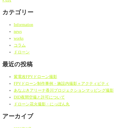
« 6月
カテゴリー
Information
news
works
コラム
ドローン
最近の投稿
紫電改FPVドローン撮影
FPVドローン制作事例・施設内撮影＋アクティビティ
あなぶきアリーナ香川プロジェクションマッピング撮影
DID夜間空撮と許可について
ドローン花火撮影・にっぽん丸
アーカイブ