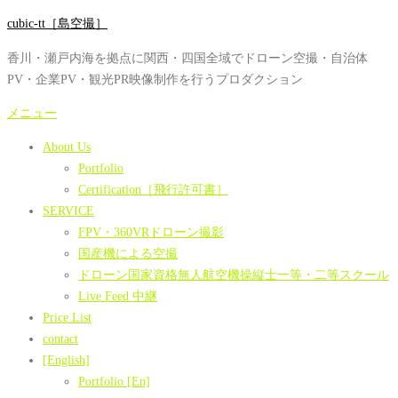
コ
cubic-tt［島空撮］
ン
香川・瀬戸内海を拠点に関西・四国全域でドローン空撮・自治体
テ
PV・企業PV・観光PR映像制作を行うプロダクション
ン
ツ
メニュー
へ
About Us
ス
Portfolio
キ
Certification［飛行許可書］
ッ
SERVICE
プ
FPV・360VRドローン撮影
国産機による空撮
ドローン国家資格無人航空機操縦士一等・二等スクール
Live Feed 中継
Price List
contact
[English]
Portfolio [En]