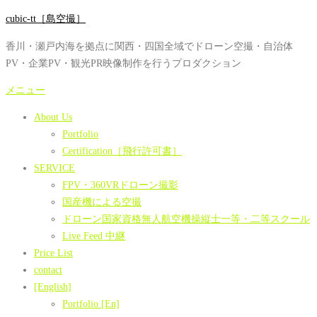
コ
cubic-tt［島空撮］
ン
香川・瀬戸内海を拠点に関西・四国全域でドローン空撮・自治体
テ
PV・企業PV・観光PR映像制作を行うプロダクション
ン
ツ
メニュー
へ
About Us
ス
Portfolio
キ
Certification［飛行許可書］
ッ
SERVICE
プ
FPV・360VRドローン撮影
国産機による空撮
ドローン国家資格無人航空機操縦士一等・二等スクール
Live Feed 中継
Price List
contact
[English]
Portfolio [En]