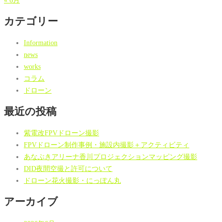
« 6月
カテゴリー
Information
news
works
コラム
ドローン
最近の投稿
紫電改FPVドローン撮影
FPVドローン制作事例・施設内撮影＋アクティビティ
あなぶきアリーナ香川プロジェクションマッピング撮影
DID夜間空撮と許可について
ドローン花火撮影・にっぽん丸
アーカイブ