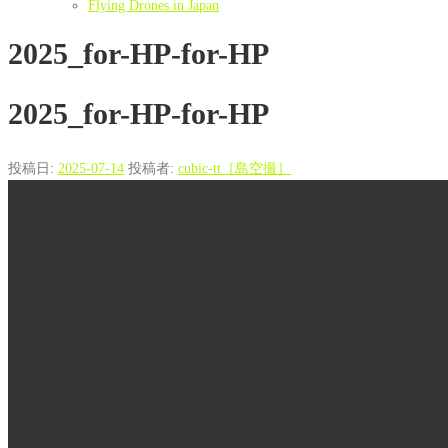
Flying Drones in Japan
2025_for-HP-for-HP
2025_for-HP-for-HP
投稿日:
2025-07-14
投稿者:
cubic-tt［島空撮］