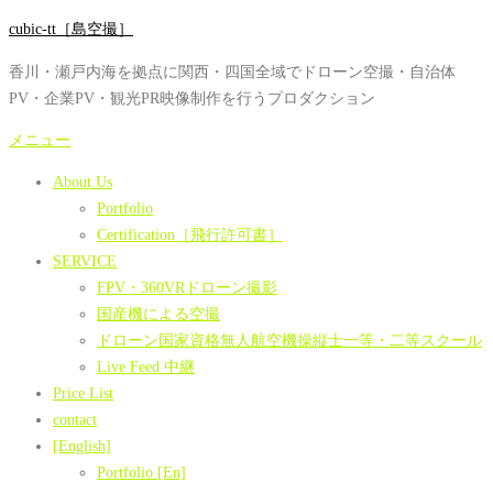
コ
cubic-tt［島空撮］
ン
香川・瀬戸内海を拠点に関西・四国全域でドローン空撮・自治体
テ
PV・企業PV・観光PR映像制作を行うプロダクション
ン
ツ
メニュー
へ
About Us
ス
Portfolio
キ
Certification［飛行許可書］
ッ
SERVICE
プ
FPV・360VRドローン撮影
国産機による空撮
ドローン国家資格無人航空機操縦士一等・二等スクール
Live Feed 中継
Price List
contact
[English]
Portfolio [En]