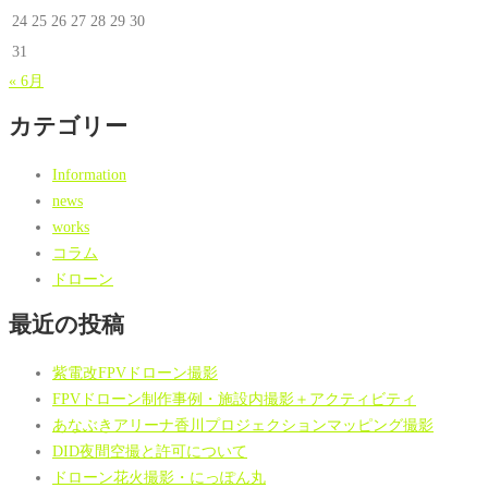
24
25
26
27
28
29
30
31
« 6月
カテゴリー
Information
news
works
コラム
ドローン
最近の投稿
紫電改FPVドローン撮影
FPVドローン制作事例・施設内撮影＋アクティビティ
あなぶきアリーナ香川プロジェクションマッピング撮影
DID夜間空撮と許可について
ドローン花火撮影・にっぽん丸