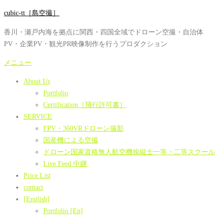
コ
cubic-tt［島空撮］
ン
香川・瀬戸内海を拠点に関西・四国全域でドローン空撮・自治体
テ
PV・企業PV・観光PR映像制作を行うプロダクション
ン
ツ
メニュー
へ
About Us
ス
Portfolio
キ
Certification［飛行許可書］
ッ
SERVICE
プ
FPV・360VRドローン撮影
国産機による空撮
ドローン国家資格無人航空機操縦士一等・二等スクール
Live Feed 中継
Price List
contact
[English]
Portfolio [En]