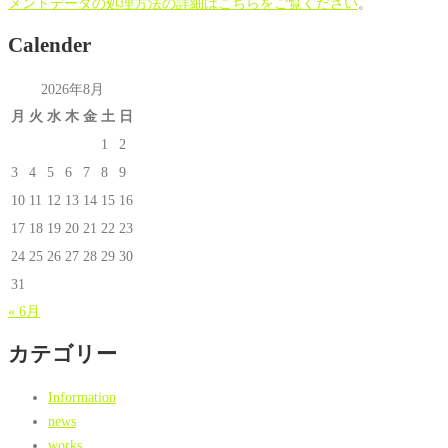
メントデータの処理方法の詳細はこちらをご覧ください
。
Calender
2026年8月
月
火
水
木
金
土
日
1
2
3
4
5
6
7
8
9
10
11
12
13
14
15
16
17
18
19
20
21
22
23
24
25
26
27
28
29
30
31
« 6月
カテゴリー
Information
news
works