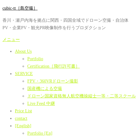
コ
cubic-tt［島空撮］
ン
香川・瀬戸内海を拠点に関西・四国全域でドローン空撮・自治体
テ
PV・企業PV・観光PR映像制作を行うプロダクション
ン
ツ
メニュー
へ
About Us
ス
Portfolio
キ
Certification［飛行許可書］
ッ
SERVICE
プ
FPV・360VRドローン撮影
国産機による空撮
ドローン国家資格無人航空機操縦士一等・二等スクール
Live Feed 中継
Price List
contact
[English]
Portfolio [En]