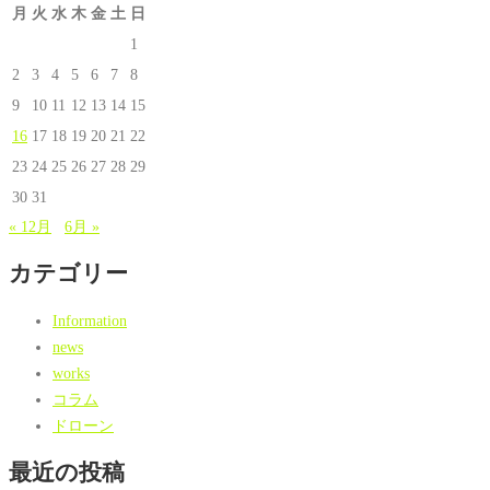
月
火
水
木
金
土
日
1
2
3
4
5
6
7
8
9
10
11
12
13
14
15
16
17
18
19
20
21
22
23
24
25
26
27
28
29
30
31
« 12月
6月 »
カテゴリー
Information
news
works
コラム
ドローン
最近の投稿