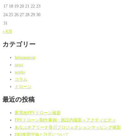
17
18
19
20
21
22
23
24
25
26
27
28
29
30
31
« 6月
カテゴリー
Information
news
works
コラム
ドローン
最近の投稿
紫電改FPVドローン撮影
FPVドローン制作事例・施設内撮影＋アクティビティ
あなぶきアリーナ香川プロジェクションマッピング撮影
DID夜間空撮と許可について