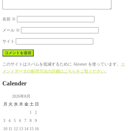
名前
※
メール
※
サイト
このサイトはスパムを低減するために Akismet を使っています。
コ
メントデータの処理方法の詳細はこちらをご覧ください
。
Calender
2026年8月
月
火
水
木
金
土
日
1
2
3
4
5
6
7
8
9
10
11
12
13
14
15
16