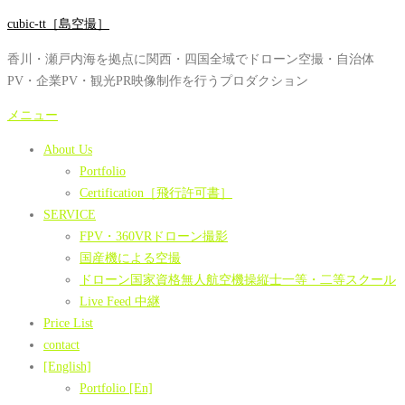
コ
cubic-tt［島空撮］
ン
香川・瀬戸内海を拠点に関西・四国全域でドローン空撮・自治体
テ
PV・企業PV・観光PR映像制作を行うプロダクション
ン
ツ
メニュー
へ
About Us
ス
Portfolio
キ
Certification［飛行許可書］
ッ
SERVICE
プ
FPV・360VRドローン撮影
国産機による空撮
ドローン国家資格無人航空機操縦士一等・二等スクール
Live Feed 中継
Price List
contact
[English]
Portfolio [En]