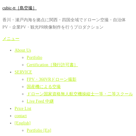
コ
cubic-tt［島空撮］
ン
香川・瀬戸内海を拠点に関西・四国全域でドローン空撮・自治体
テ
PV・企業PV・観光PR映像制作を行うプロダクション
ン
ツ
メニュー
へ
About Us
ス
Portfolio
キ
Certification［飛行許可書］
ッ
SERVICE
プ
FPV・360VRドローン撮影
国産機による空撮
ドローン国家資格無人航空機操縦士一等・二等スクール
Live Feed 中継
Price List
contact
[English]
Portfolio [En]