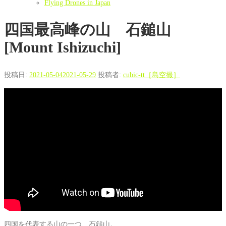
Flying Drones in Japan
四国最高峰の山 石鎚山
[Mount Ishizuchi]
投稿日:
2021-05-04
2021-05-29
投稿者:
cubic-tt［島空撮］
四国を代表する山の一つ、石鎚山。