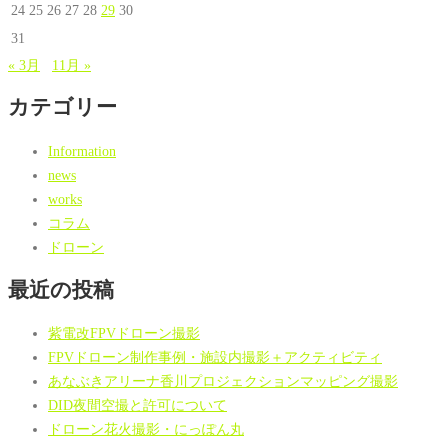
24
25
26
27
28
29
30
31
« 3月
11月 »
カテゴリー
Information
news
works
コラム
ドローン
最近の投稿
紫電改FPVドローン撮影
FPVドローン制作事例・施設内撮影＋アクティビティ
あなぶきアリーナ香川プロジェクションマッピング撮影
DID夜間空撮と許可について
ドローン花火撮影・にっぽん丸