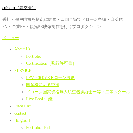
コ
cubic-tt［島空撮］
ン
香川・瀬戸内海を拠点に関西・四国全域でドローン空撮・自治体
テ
PV・企業PV・観光PR映像制作を行うプロダクション
ン
ツ
メニュー
へ
About Us
ス
Portfolio
キ
Certification［飛行許可書］
ッ
SERVICE
プ
FPV・360VRドローン撮影
国産機による空撮
ドローン国家資格無人航空機操縦士一等・二等スクール
Live Feed 中継
Price List
contact
[English]
Portfolio [En]