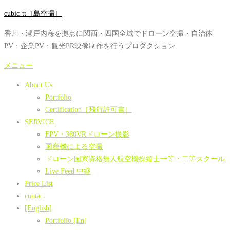
コ
cubic-tt［島空撮］
ン
香川・瀬戸内海を拠点に関西・四国全域でドローン空撮・自治体
テ
PV・企業PV・観光PR映像制作を行うプロダクション
ン
ツ
メニュー
へ
About Us
ス
Portfolio
キ
Certification［飛行許可書］
ッ
SERVICE
プ
FPV・360VRドローン撮影
国産機による空撮
ドローン国家資格無人航空機操縦士一等・二等スクール
Live Feed 中継
Price List
contact
[English]
Portfolio [En]