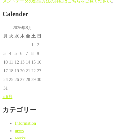
メントデータの処理方法の詳細はこちらをご覧ください
。
Calender
2026年8月
月
火
水
木
金
土
日
1
2
3
4
5
6
7
8
9
10
11
12
13
14
15
16
17
18
19
20
21
22
23
24
25
26
27
28
29
30
31
« 6月
カテゴリー
Information
news
works