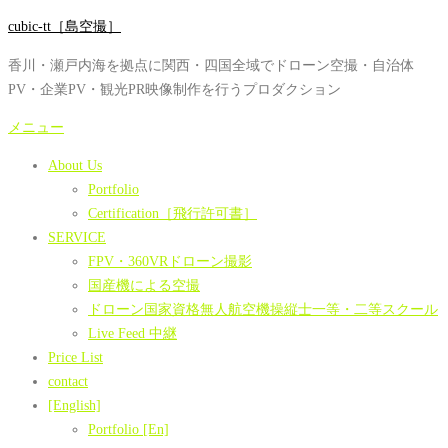
コ
cubic-tt［島空撮］
ン
香川・瀬戸内海を拠点に関西・四国全域でドローン空撮・自治体
テ
PV・企業PV・観光PR映像制作を行うプロダクション
ン
ツ
メニュー
へ
About Us
ス
Portfolio
キ
Certification［飛行許可書］
ッ
SERVICE
プ
FPV・360VRドローン撮影
国産機による空撮
ドローン国家資格無人航空機操縦士一等・二等スクール
Live Feed 中継
Price List
contact
[English]
Portfolio [En]