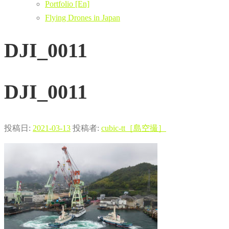
Portfolio [En]
Flying Drones in Japan
DJI_0011
DJI_0011
投稿日:
2021-03-13
投稿者:
cubic-tt［島空撮］