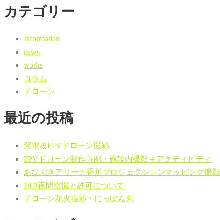
カテゴリー
Information
news
works
コラム
ドローン
最近の投稿
紫電改FPVドローン撮影
FPVドローン制作事例・施設内撮影＋アクティビティ
あなぶきアリーナ香川プロジェクションマッピング撮影
DID夜間空撮と許可について
ドローン花火撮影・にっぽん丸