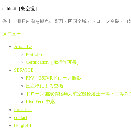
コ
cubic-tt［島空撮］
ン
香川・瀬戸内海を拠点に関西・四国全域でドローン空撮・自治
テ
ン
メニュー
ツ
About Us
へ
Portfolio
ス
Certification［飛行許可書］
キ
SERVICE
ッ
FPV・360VRドローン撮影
プ
国産機による空撮
ドローン国家資格無人航空機操縦士一等・二等ス
Live Feed 中継
Price List
contact
[English]