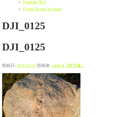
Portfolio [En]
Flying Drones in Japan
DJI_0125
DJI_0125
投稿日:
2021-03-13
投稿者:
cubic-tt［島空撮］