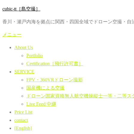
コ
cubic-tt［島空撮］
ン
香川・瀬戸内海を拠点に関西・四国全域でドローン空撮・自治
テ
ン
メニュー
ツ
About Us
へ
Portfolio
ス
Certification［飛行許可書］
キ
SERVICE
ッ
FPV・360VRドローン撮影
プ
国産機による空撮
ドローン国家資格無人航空機操縦士一等・二等ス
Live Feed 中継
Price List
contact
[English]