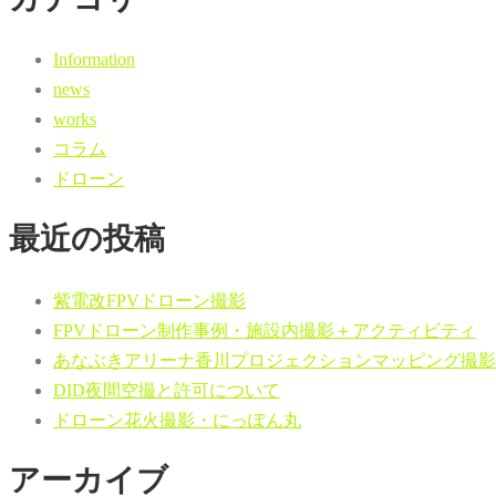
Information
news
works
コラム
ドローン
最近の投稿
紫電改FPVドローン撮影
FPVドローン制作事例・施設内撮影＋アクティビティ
あなぶきアリーナ香川プロジェクションマッピング撮影
DID夜間空撮と許可について
ドローン花火撮影・にっぽん丸
アーカイブ