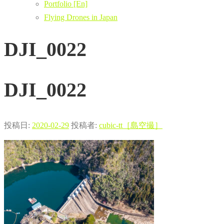
Portfolio [En]
Flying Drones in Japan
DJI_0022
DJI_0022
投稿日:
2020-02-29
投稿者:
cubic-tt［島空撮］