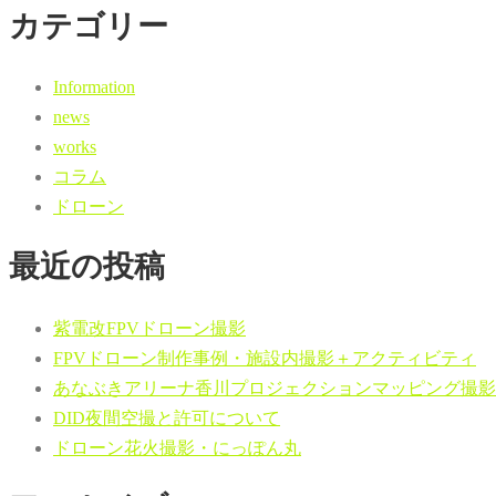
カテゴリー
Information
news
works
コラム
ドローン
最近の投稿
紫電改FPVドローン撮影
FPVドローン制作事例・施設内撮影＋アクティビティ
あなぶきアリーナ香川プロジェクションマッピング撮影
DID夜間空撮と許可について
ドローン花火撮影・にっぽん丸