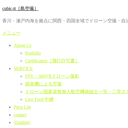
コ
cubic-tt［島空撮］
ン
香川・瀬戸内海を拠点に関西・四国全域でドローン空撮・自治
テ
ン
メニュー
ツ
About Us
へ
Portfolio
ス
Certification［飛行許可書］
キ
SERVICE
ッ
FPV・360VRドローン撮影
プ
国産機による空撮
ドローン国家資格無人航空機操縦士一等・二等ス
Live Feed 中継
Price List
contact
[English]