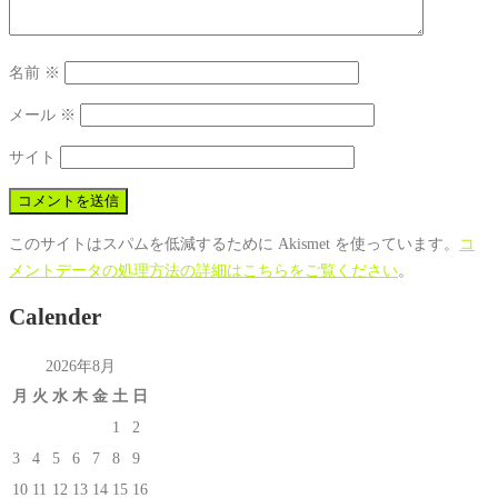
名前
※
メール
※
サイト
このサイトはスパムを低減するために Akismet を使っています。
コ
メントデータの処理方法の詳細はこちらをご覧ください
。
Calender
2026年8月
月
火
水
木
金
土
日
1
2
3
4
5
6
7
8
9
10
11
12
13
14
15
16