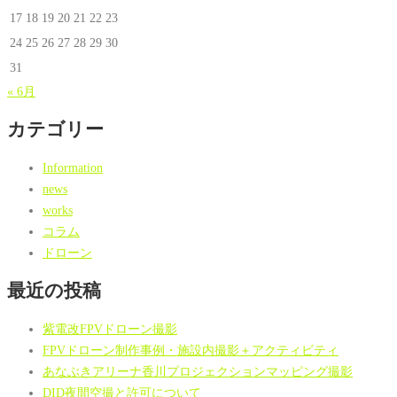
17
18
19
20
21
22
23
24
25
26
27
28
29
30
31
« 6月
カテゴリー
Information
news
works
コラム
ドローン
最近の投稿
紫電改FPVドローン撮影
FPVドローン制作事例・施設内撮影＋アクティビティ
あなぶきアリーナ香川プロジェクションマッピング撮影
DID夜間空撮と許可について