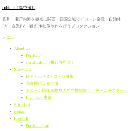
コ
cubic-tt［島空撮］
ン
香川・瀬戸内海を拠点に関西・四国全域でドローン空撮・自治体
テ
PV・企業PV・観光PR映像制作を行うプロダクション
ン
ツ
メニュー
へ
About Us
ス
Portfolio
キ
Certification［飛行許可書］
ッ
SERVICE
プ
FPV・360VRドローン撮影
国産機による空撮
ドローン国家資格無人航空機操縦士一等・二等スクール
Live Feed 中継
Price List
contact
[English]
Portfolio [En]