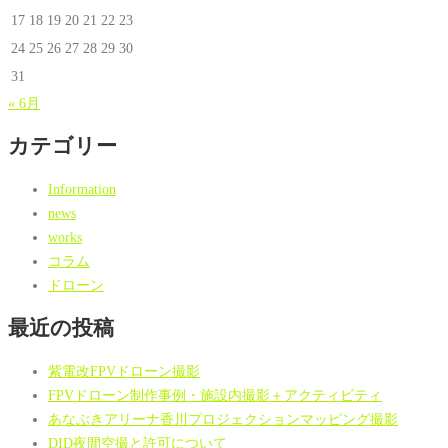
17
18
19
20
21
22
23
24
25
26
27
28
29
30
31
« 6月
カテゴリー
Information
news
works
コラム
ドローン
最近の投稿
紫電改FPVドローン撮影
FPVドローン制作事例・施設内撮影＋アクティビティ
あなぶきアリーナ香川プロジェクションマッピング撮影
DID夜間空撮と許可について