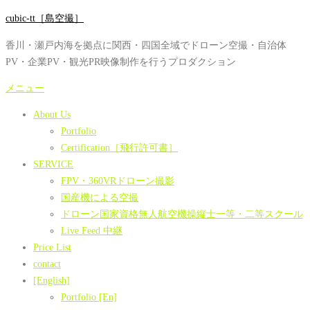
コ
cubic-tt［島空撮］
ン
香川・瀬戸内海を拠点に関西・四国全域でドローン空撮・自治体
テ
PV・企業PV・観光PR映像制作を行うプロダクション
ン
ツ
メニュー
へ
About Us
ス
Portfolio
キ
Certification［飛行許可書］
ッ
SERVICE
プ
FPV・360VRドローン撮影
国産機による空撮
ドローン国家資格無人航空機操縦士一等・二等スクール
Live Feed 中継
Price List
contact
[English]
Portfolio [En]