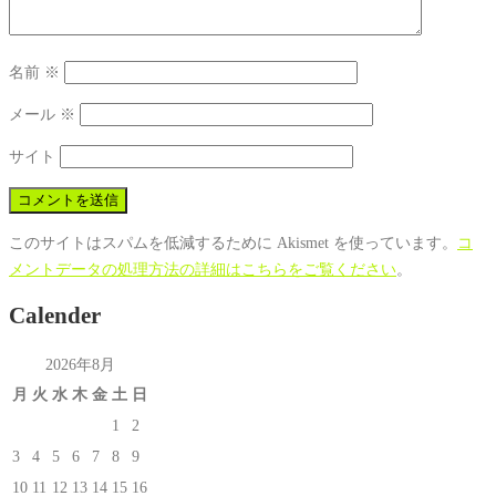
名前
※
メール
※
サイト
このサイトはスパムを低減するために Akismet を使っています。
コ
メントデータの処理方法の詳細はこちらをご覧ください
。
Calender
2026年8月
月
火
水
木
金
土
日
1
2
3
4
5
6
7
8
9
10
11
12
13
14
15
16