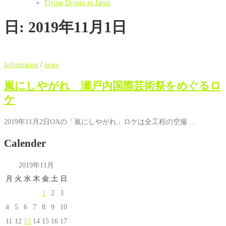
Flying Drones in Japan
日:
2019年11月1日
Information
/
news
嵐にしやがれ 瀬戸内国際芸術祭をめぐるロ
ケ
2019年11月2日OAの「嵐にしやがれ」ロケは全工程の空撮 …
Calender
2019年11月
月
火
水
木
金
土
日
1
2
3
4
5
6
7
8
9
10
11
12
13
14
15
16
17