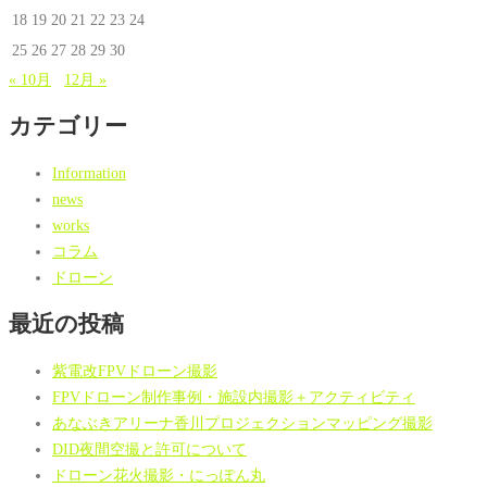
18
19
20
21
22
23
24
25
26
27
28
29
30
« 10月
12月 »
カテゴリー
Information
news
works
コラム
ドローン
最近の投稿
紫電改FPVドローン撮影
FPVドローン制作事例・施設内撮影＋アクティビティ
あなぶきアリーナ香川プロジェクションマッピング撮影
DID夜間空撮と許可について
ドローン花火撮影・にっぽん丸