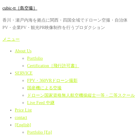
コ
cubic-tt［島空撮］
ン
香川・瀬戸内海を拠点に関西・四国全域でドローン空撮・自治体
テ
PV・企業PV・観光PR映像制作を行うプロダクション
ン
ツ
メニュー
へ
About Us
ス
Portfolio
キ
Certification［飛行許可書］
ッ
SERVICE
プ
FPV・360VRドローン撮影
国産機による空撮
ドローン国家資格無人航空機操縦士一等・二等スクール
Live Feed 中継
Price List
contact
[English]
Portfolio [En]