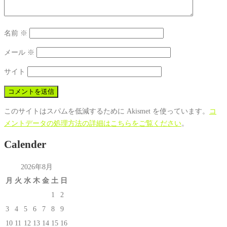
名前
※
メール
※
サイト
このサイトはスパムを低減するために Akismet を使っています。
コ
メントデータの処理方法の詳細はこちらをご覧ください
。
Calender
2026年8月
月
火
水
木
金
土
日
1
2
3
4
5
6
7
8
9
10
11
12
13
14
15
16