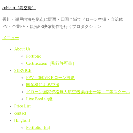
コ
cubic-tt［島空撮］
ン
香川・瀬戸内海を拠点に関西・四国全域でドローン空撮・自治体
テ
PV・企業PV・観光PR映像制作を行うプロダクション
ン
ツ
メニュー
へ
About Us
ス
Portfolio
キ
Certification［飛行許可書］
ッ
SERVICE
プ
FPV・360VRドローン撮影
国産機による空撮
ドローン国家資格無人航空機操縦士一等・二等スクール
Live Feed 中継
Price List
contact
[English]
Portfolio [En]