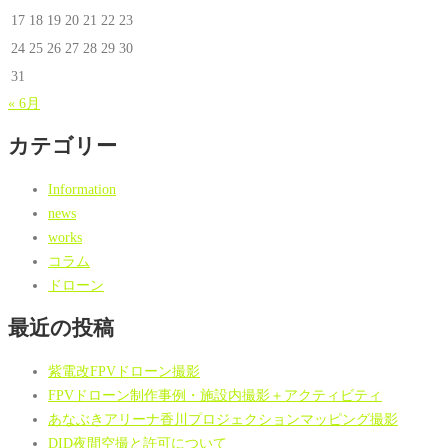
17
18
19
20
21
22
23
24
25
26
27
28
29
30
31
« 6月
カテゴリー
Information
news
works
コラム
ドローン
最近の投稿
紫電改FPVドローン撮影
FPVドローン制作事例・施設内撮影＋アクティビティ
あなぶきアリーナ香川プロジェクションマッピング撮影
DID夜間空撮と許可について