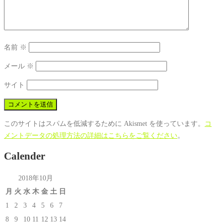
名前
※
メール
※
サイト
このサイトはスパムを低減するために Akismet を使っています。
コ
メントデータの処理方法の詳細はこちらをご覧ください
。
Calender
2018年10月
月
火
水
木
金
土
日
1
2
3
4
5
6
7
8
9
10
11
12
13
14