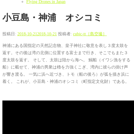
Flying Drones in Japan
小豆島・神浦 オシコミ
投稿日:
2018-10-21
2018-10-21
投稿者:
cubic-tt［島空撮］
神浦にある国指定の天然記念物、皇子神社に敬意を表し３度太鼓を
返す。その後は湾の北側に位置する富士まで行き、そこでもまた３
度太鼓を返す。 そして、太鼓は陸から海へ。 鰯船（イワシ漁をする
船）に載せて、神浦の男衆は櫓を力強くこぎ、湾内に彼らの掛け声
が響き渡る。 一気に浜へ近づき、トモ（船の後ろ）が弧を描き浜に
着く。 これが、小豆島・神浦のオシコミ（町指定文化財）である。