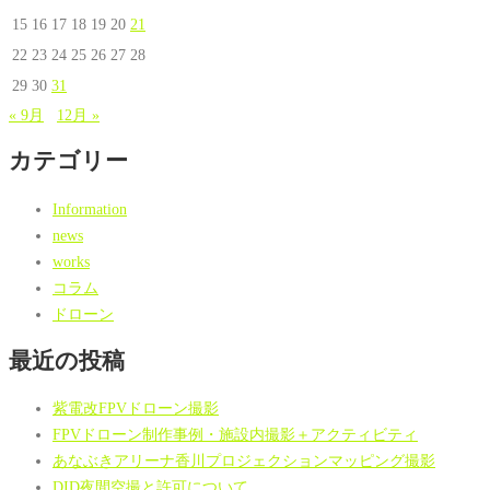
15
16
17
18
19
20
21
22
23
24
25
26
27
28
29
30
31
« 9月
12月 »
カテゴリー
Information
news
works
コラム
ドローン
最近の投稿
紫電改FPVドローン撮影
FPVドローン制作事例・施設内撮影＋アクティビティ
あなぶきアリーナ香川プロジェクションマッピング撮影
DID夜間空撮と許可について