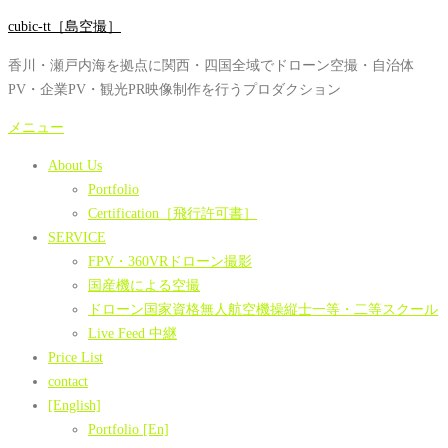
コ
cubic-tt［島空撮］
ン
香川・瀬戸内海を拠点に関西・四国全域でドローン空撮・自治体
テ
PV・企業PV・観光PR映像制作を行うプロダクション
ン
ツ
メニュー
へ
About Us
ス
Portfolio
キ
Certification［飛行許可書］
ッ
SERVICE
プ
FPV・360VRドローン撮影
国産機による空撮
ドローン国家資格無人航空機操縦士一等・二等スクール
Live Feed 中継
Price List
contact
[English]
Portfolio [En]