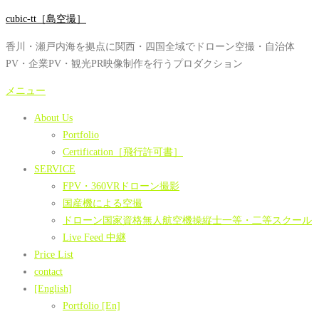
コ
cubic-tt［島空撮］
ン
香川・瀬戸内海を拠点に関西・四国全域でドローン空撮・自治体
テ
PV・企業PV・観光PR映像制作を行うプロダクション
ン
ツ
メニュー
へ
About Us
ス
Portfolio
キ
Certification［飛行許可書］
ッ
SERVICE
プ
FPV・360VRドローン撮影
国産機による空撮
ドローン国家資格無人航空機操縦士一等・二等スクール
Live Feed 中継
Price List
contact
[English]
Portfolio [En]