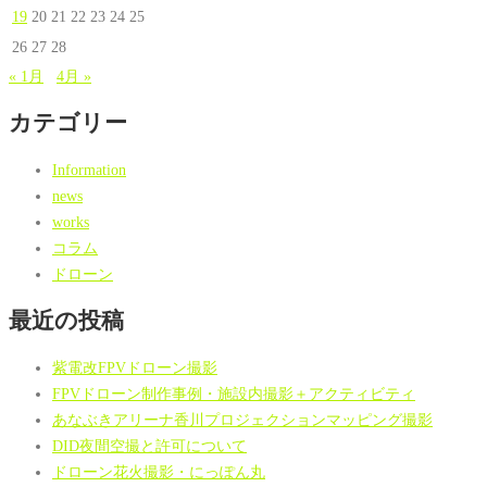
19
20
21
22
23
24
25
26
27
28
« 1月
4月 »
カテゴリー
Information
news
works
コラム
ドローン
最近の投稿
紫電改FPVドローン撮影
FPVドローン制作事例・施設内撮影＋アクティビティ
あなぶきアリーナ香川プロジェクションマッピング撮影
DID夜間空撮と許可について
ドローン花火撮影・にっぽん丸