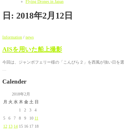
Flying Drones in Japan
日:
2018年2月12日
Information
/
news
AISを用いた船上撮影
今回は、ジャンボフェリー様の「こんぴら２」を西風が強い日を選
…
Calender
2018年2月
月
火
水
木
金
土
日
1
2
3
4
5
6
7
8
9
10
11
12
13
14
15
16
17
18