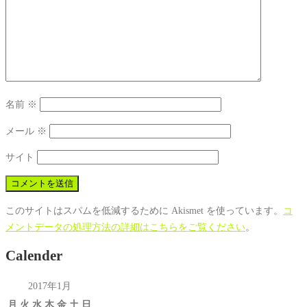
名前
※
メール
※
サイト
このサイトはスパムを低減するために Akismet を使っています。
コ
メントデータの処理方法の詳細はこちらをご覧ください
。
Calender
2017年1月
月
火
水
木
金
土
日