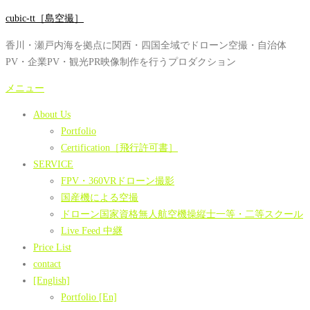
コ
cubic-tt［島空撮］
ン
香川・瀬戸内海を拠点に関西・四国全域でドローン空撮・自治体
テ
PV・企業PV・観光PR映像制作を行うプロダクション
ン
ツ
メニュー
へ
About Us
ス
Portfolio
キ
Certification［飛行許可書］
ッ
SERVICE
プ
FPV・360VRドローン撮影
国産機による空撮
ドローン国家資格無人航空機操縦士一等・二等スクール
Live Feed 中継
Price List
contact
[English]
Portfolio [En]