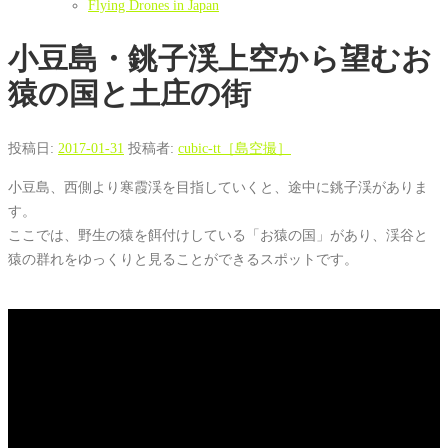
Flying Drones in Japan
小豆島・銚子渓上空から望むお
猿の国と土庄の街
投稿日:
2017-01-31
投稿者:
cubic-tt［島空撮］
小豆島、西側より寒霞渓を目指していくと、途中に銚子渓がありま
す。
ここでは、野生の猿を餌付けしている「お猿の国」があり、渓谷と
猿の群れをゆっくりと見ることができるスポットです。