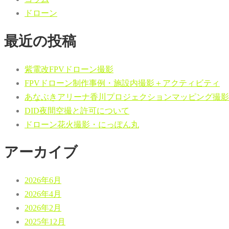
ドローン
最近の投稿
紫電改FPVドローン撮影
FPVドローン制作事例・施設内撮影＋アクティビティ
あなぶきアリーナ香川プロジェクションマッピング撮影
DID夜間空撮と許可について
ドローン花火撮影・にっぽん丸
アーカイブ
2026年6月
2026年4月
2026年2月
2025年12月