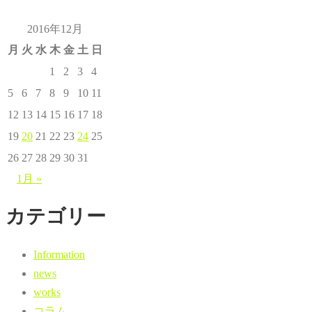
2016年12月
月
火
水
木
金
土
日
1
2
3
4
5
6
7
8
9
10
11
12
13
14
15
16
17
18
19
20
21
22
23
24
25
26
27
28
29
30
31
1月 »
カテゴリー
Information
news
works
コラム