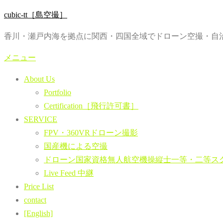
コ
cubic-tt［島空撮］
ン
香川・瀬戸内海を拠点に関西・四国全域でドローン空撮・自治
テ
ン
メニュー
ツ
About Us
へ
Portfolio
ス
Certification［飛行許可書］
キ
SERVICE
ッ
FPV・360VRドローン撮影
プ
国産機による空撮
ドローン国家資格無人航空機操縦士一等・二等ス
Live Feed 中継
Price List
contact
[English]