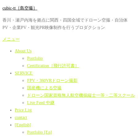
コ
cubic-tt［島空撮］
ン
香川・瀬戸内海を拠点に関西・四国全域でドローン空撮・自治体
テ
PV・企業PV・観光PR映像制作を行うプロダクション
ン
ツ
メニュー
へ
About Us
ス
Portfolio
キ
Certification［飛行許可書］
ッ
SERVICE
プ
FPV・360VRドローン撮影
国産機による空撮
ドローン国家資格無人航空機操縦士一等・二等スクール
Live Feed 中継
Price List
contact
[English]
Portfolio [En]