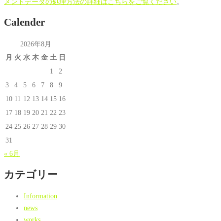
メントデータの処理方法の詳細はこちらをご覧ください
。
Calender
2026年8月
月
火
水
木
金
土
日
1
2
3
4
5
6
7
8
9
10
11
12
13
14
15
16
17
18
19
20
21
22
23
24
25
26
27
28
29
30
31
« 6月
カテゴリー
Information
news
works