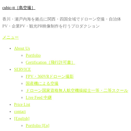
コ
cubic-tt［島空撮］
ン
香川・瀬戸内海を拠点に関西・四国全域でドローン空撮・自治体
テ
PV・企業PV・観光PR映像制作を行うプロダクション
ン
ツ
メニュー
へ
About Us
ス
Portfolio
キ
Certification［飛行許可書］
ッ
SERVICE
プ
FPV・360VRドローン撮影
国産機による空撮
ドローン国家資格無人航空機操縦士一等・二等スクール
Live Feed 中継
Price List
contact
[English]
Portfolio [En]