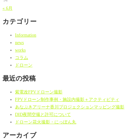
« 6月
カテゴリー
Information
news
works
コラム
ドローン
最近の投稿
紫電改FPVドローン撮影
FPVドローン制作事例・施設内撮影＋アクティビティ
あなぶきアリーナ香川プロジェクションマッピング撮影
DID夜間空撮と許可について
ドローン花火撮影・にっぽん丸
アーカイブ