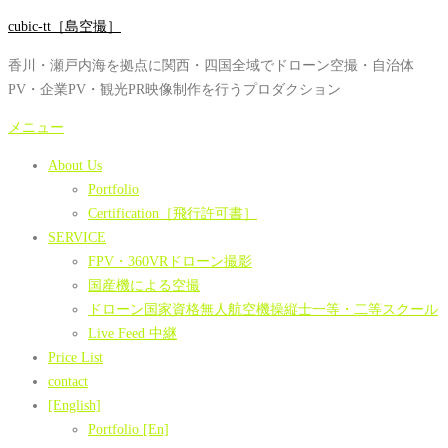
コ
cubic-tt［島空撮］
ン
香川・瀬戸内海を拠点に関西・四国全域でドローン空撮・自治体
テ
PV・企業PV・観光PR映像制作を行うプロダクション
ン
ツ
メニュー
へ
About Us
ス
Portfolio
キ
Certification［飛行許可書］
ッ
SERVICE
プ
FPV・360VRドローン撮影
国産機による空撮
ドローン国家資格無人航空機操縦士一等・二等スクール
Live Feed 中継
Price List
contact
[English]
Portfolio [En]