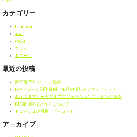
« 6月
カテゴリー
Information
news
works
コラム
ドローン
最近の投稿
紫電改FPVドローン撮影
FPVドローン制作事例・施設内撮影＋アクティビティ
あなぶきアリーナ香川プロジェクションマッピング撮影
DID夜間空撮と許可について
ドローン花火撮影・にっぽん丸
アーカイブ