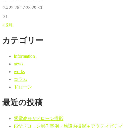
24
25
26
27
28
29
30
31
« 6月
カテゴリー
Information
news
works
コラム
ドローン
最近の投稿
紫電改FPVドローン撮影
FPVドローン制作事例・施設内撮影＋アクティビティ