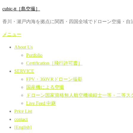
コ
cubic-tt［島空撮］
ン
香川・瀬戸内海を拠点に関西・四国全域でドローン空撮・自治
テ
ン
メニュー
ツ
About Us
へ
Portfolio
ス
Certification［飛行許可書］
キ
SERVICE
ッ
FPV・360VRドローン撮影
プ
国産機による空撮
ドローン国家資格無人航空機操縦士一等・二等ス
Live Feed 中継
Price List
contact
[English]